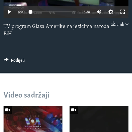
MAGAZIN
0:00
15:30
O GLASU AMERIKE
Link
TV program Glasa Amerike na jezicima naroda
Learning English
BiH
PRATITE NAS
Podijeli
Jezici
Video sadržaji