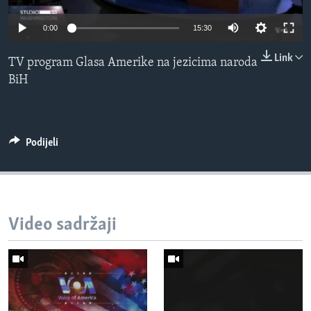
MAGAZIN
0:00
15:30
O GLASU AMERIKE
Link
TV program Glasa Amerike na jezicima naroda
Learning English
BiH
PRATITE NAS
Podijeli
Jezici
Video sadržaji