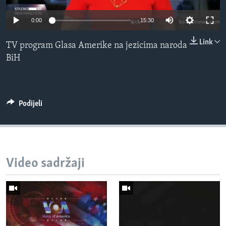
MAGAZIN
0:00
15:30
O GLASU AMERIKE
Link
TV program Glasa Amerike na jezicima naroda
Learning English
BiH
PRATITE NAS
Podijeli
Jezici
Video sadržaji