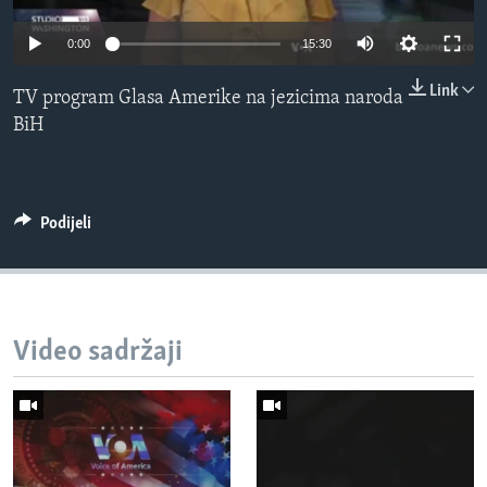
MAGAZIN
0:00
15:30
O GLASU AMERIKE
Link
TV program Glasa Amerike na jezicima naroda
Learning English
BiH
PRATITE NAS
Podijeli
Jezici
Video sadržaji