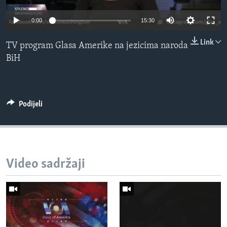
MAGAZIN
0:00
15:30
O GLASU AMERIKE
Link
TV program Glasa Amerike na jezicima naroda
Learning English
BiH
PRATITE NAS
Podijeli
Jezici
Video sadržaji