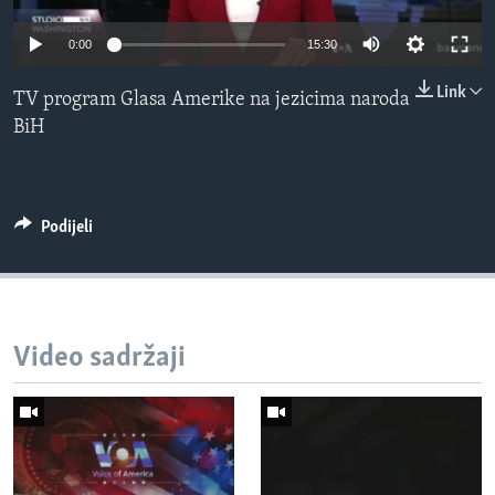
MAGAZIN
0:00
15:30
O GLASU AMERIKE
Link
TV program Glasa Amerike na jezicima naroda
Learning English
BiH
PRATITE NAS
Podijeli
Jezici
Video sadržaji