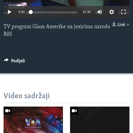
MAGAZIN
0:00
15:30
O GLASU AMERIKE
Link
TV program Glasa Amerike na jezicima naroda
Learning English
BiH
PRATITE NAS
Podijeli
Jezici
Video sadržaji