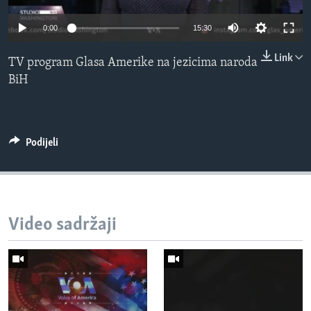
MAGAZIN
0:00
15:30
O GLASU AMERIKE
Link
TV program Glasa Amerike na jezicima naroda
Learning English
BiH
PRATITE NAS
Podijeli
Jezici
Video sadržaji