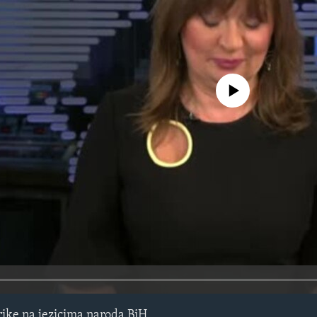
No media source currently avail
ike na jezicima naroda BiH