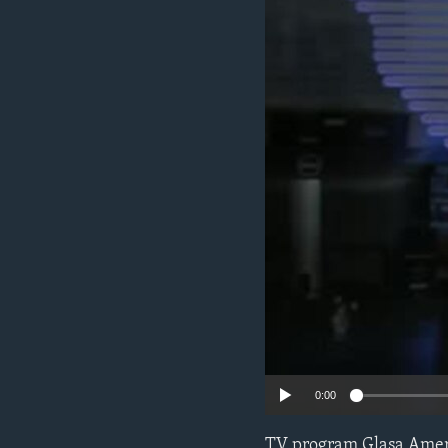
MAGAZIN
O GLASU AMERIKE
0:00
TV program Glasa Amer