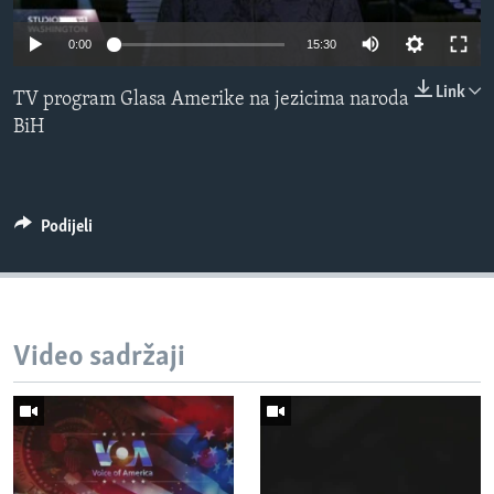
MAGAZIN
0:00
15:30
O GLASU AMERIKE
Link
TV program Glasa Amerike na jezicima naroda
Learning English
BiH
PRATITE NAS
Podijeli
Jezici
Video sadržaji