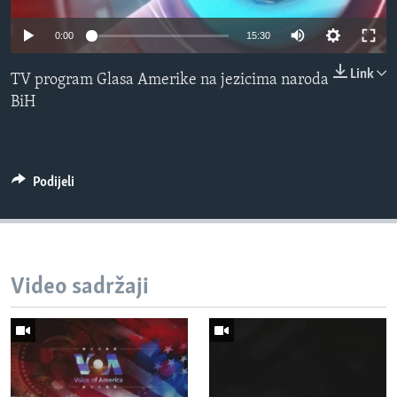
MAGAZIN
0:00
15:30
O GLASU AMERIKE
Link
TV program Glasa Amerike na jezicima naroda
Learning English
BiH
PRATITE NAS
Podijeli
Jezici
Video sadržaji