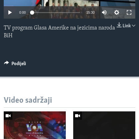
MAGAZIN
0:00
15:30
O GLASU AMERIKE
Link
TV program Glasa Amerike na jezicima naroda
Learning English
BiH
PRATITE NAS
Podijeli
Jezici
Video sadržaji