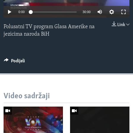
MAGAZIN
0:00
30:00
O GLASU AMERIKE
Link
Polusatni TV program Glasa Amerike na
Learning English
jezicima naroda BiH
PRATITE NAS
Podijeli
Jezici
Video sadržaji