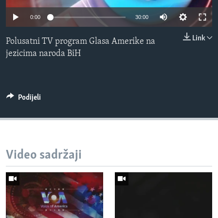
MAGAZIN
0:00
30:00
O GLASU AMERIKE
Link
Polusatni TV program Glasa Amerike na
Learning English
jezicima naroda BiH
PRATITE NAS
Podijeli
Jezici
Video sadržaji