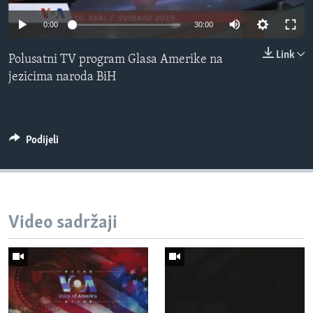
MAGAZIN
0:00
30:00
O GLASU AMERIKE
Link
Polusatni TV program Glasa Amerike na
Learning English
jezicima naroda BiH
PRATITE NAS
Podijeli
Jezici
Video sadržaji