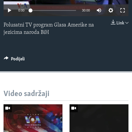
MAGAZIN
0:00
30:00
O GLASU AMERIKE
Link
Polusatni TV program Glasa Amerike na
Learning English
jezicima naroda BiH
PRATITE NAS
Podijeli
Jezici
Video sadržaji