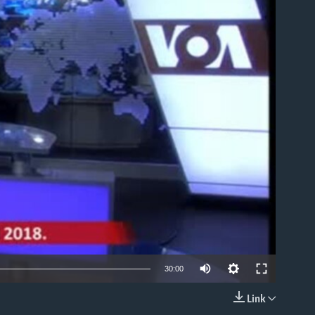
able
30:00
Link
EMBED