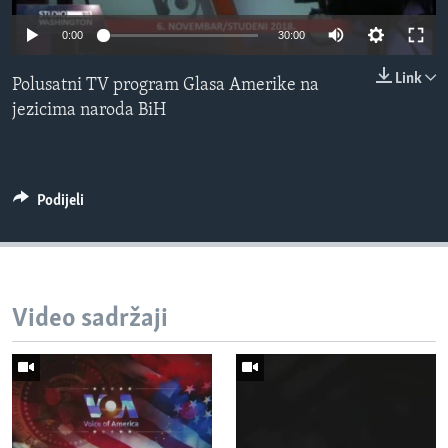
MAGAZIN
0:00
30:00
O GLASU AMERIKE
Link
Polusatni TV program Glasa Amerike na
Learning English
jezicima naroda BiH
PRATITE NAS
Podijeli
Jezici
Video sadržaji