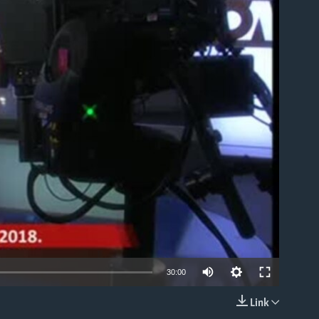
able
30:00
Link
EMBED