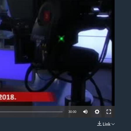
able
30:00
Link
EMBED