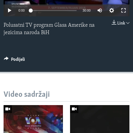
MAGAZIN
0:00
30:00
O GLASU AMERIKE
Link
Polusatni TV program Glasa Amerike na
Learning English
jezicima naroda BiH
PRATITE NAS
Podijeli
Jezici
Video sadržaji