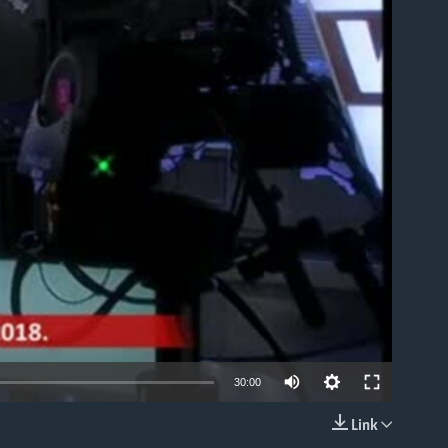
able
30:00
Link
EMBED