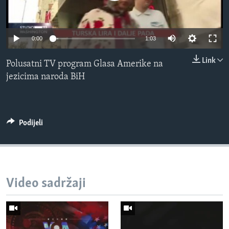
MAGAZIN
O GLASU AMERIKE
0:00
1:03
Learning English
Link
Polusatni TV program Glasa Amerike na
jezicima naroda BiH
PRATITE NAS
Podijeli
Jezici
Video sadržaji