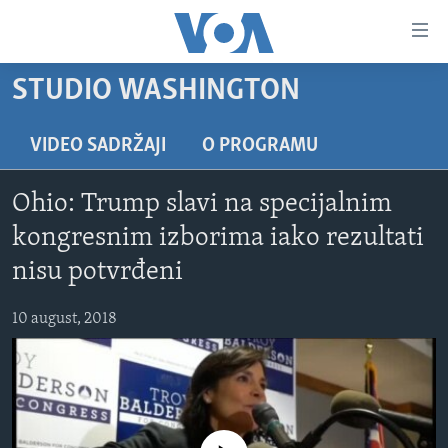
Linkovi
Pređi
na
STUDIO WASHINGTON
glavni
TV PROGRAM
sadržaj
VIDEO
Pređi
VIDEO SADRŽAJI
O PROGRAMU
na
FOTOGRAFIJE DANA
glavnu
Ohio: Trump slavi na specijalnim
VIJESTI
navigaciju
kongresnim izborima iako rezultati
Idi
NAUKA I TEHNOLOGIJA
SJEDINJENE AMERIČKE DRŽAVE
nisu potvrđeni
na
SPECIJALNI PROJEKTI
BOSNA I HERCEGOVINA
pretragu
10 august, 2018
KORUPCIJA
SVIJET
SLOBODA MEDIJA
ŽENSKA STRANA
IZBJEGLIČKA STRANA