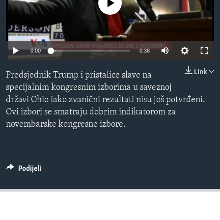
No media source currently available
MAGAZIN
O GLASU AMERIKE
0:00
0:38
Learning English
Link
Predsjednik Trump i pristalice slave na
PRATITE NAS
specijalnim kongresnim izborima u saveznoj
državi Ohio iako zvanični rezultati nisu još potvrđeni.
Ovi izbori se smatraju dobrim indikatorom za
novembarske kongresne izbore.
Jezici
Podijeli