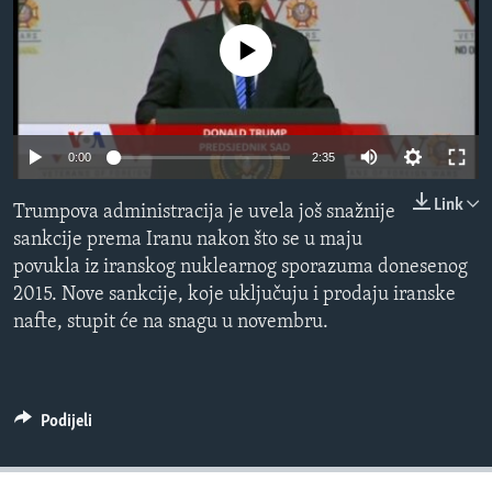
MAGAZIN
No media source currently available
O GLASU AMERIKE
Learning English
0:00
2:35
PRATITE NAS
Link
Trumpova administracija je uvela još snažnije
sankcije prema Iranu nakon što se u maju
povukla iz iranskog nuklearnog sporazuma donesenog
Jezici
2015. Nove sankcije, koje uključuju i prodaju iranske
nafte, stupit će na snagu u novembru.
Podijeli