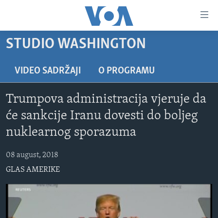
Linkovi
Pređi
na
STUDIO WASHINGTON
glavni
TV PROGRAM
sadržaj
VIDEO
Pređi
VIDEO SADRŽAJI
O PROGRAMU
na
FOTOGRAFIJE DANA
glavnu
Trumpova administracija vjeruje da
VIJESTI
navigaciju
će sankcije Iranu dovesti do boljeg
Idi
NAUKA I TEHNOLOGIJA
SJEDINJENE AMERIČKE DRŽAVE
nuklearnog sporazuma
na
SPECIJALNI PROJEKTI
BOSNA I HERCEGOVINA
pretragu
08 august, 2018
KORUPCIJA
SVIJET
GLAS AMERIKE
SLOBODA MEDIJA
ŽENSKA STRANA
IZBJEGLIČKA STRANA