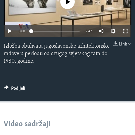
No media source currently available
MAGAZIN
O GLASU AMERIKE
0:00
2:47
Learning English
Link
Izložba obuhvata jugoslavenske arhitektonske
PRATITE NAS
radove u periodu od drugog svjetskog rata do
1980. godine.
Jezici
Podijeli
Video sadržaji