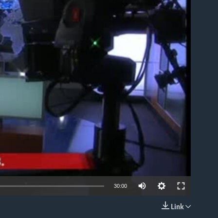
able
30:00
Link
EMBED