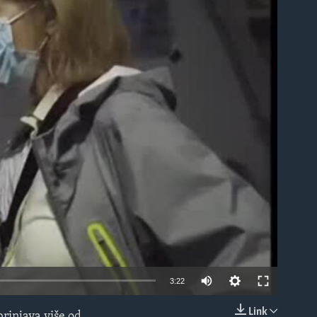
able
3:22
Link
brinjava više od