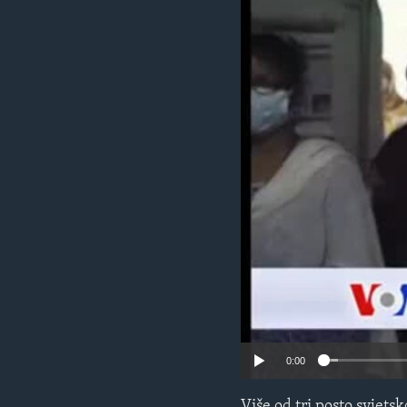
MAGAZIN
O GLASU AMERIKE
0:00
Više od tri posto svjets