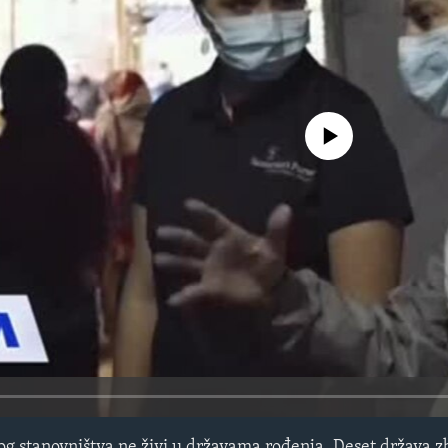
No media source currently avail
kog stanovništva ne živi u državama rođenja. Deset država z