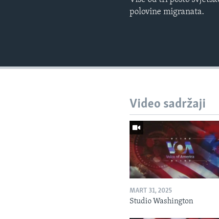
polovine migranata.
Video sadržaji
MART 31, 2025
Studio Washington