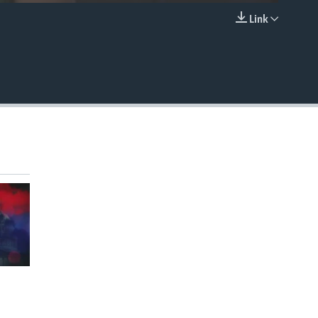
Link
EMBED