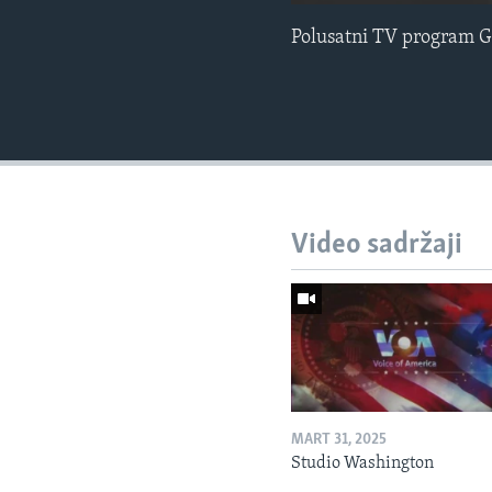
Polusatni TV program G
Video sadržaji
MART 31, 2025
Studio Washington