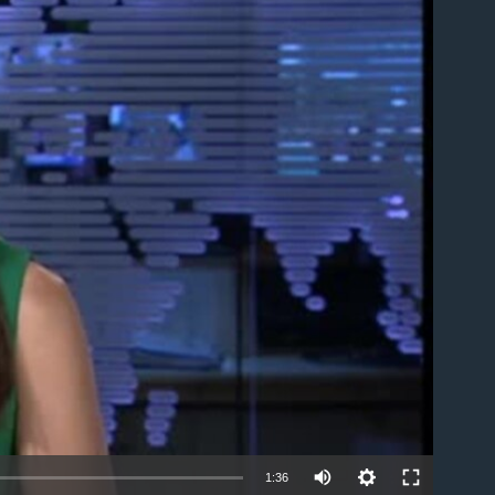
able
1:36