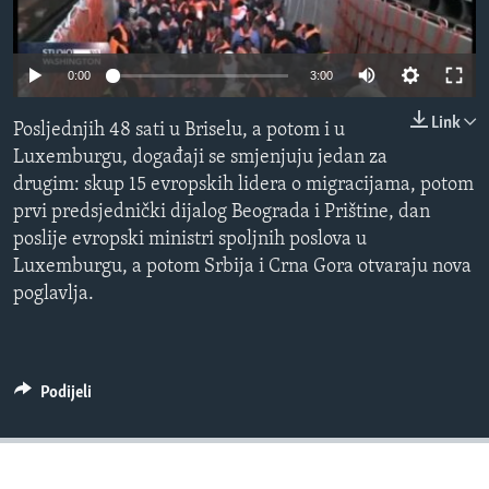
MAGAZIN
O GLASU AMERIKE
0:00
3:00
Learning English
Link
Posljednjih 48 sati u Briselu, a potom i u
Luxemburgu, događaji se smjenjuju jedan za
PRATITE NAS
drugim: skup 15 evropskih lidera o migracijama, potom
prvi predsjednički dijalog Beograda i Prištine, dan
poslije evropski ministri spoljnih poslova u
Luxemburgu, a potom Srbija i Crna Gora otvaraju nova
Jezici
poglavlja.
Podijeli