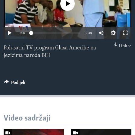
No media source currently available
MAGAZIN
O GLASU AMERIKE
Learning English
0:00
2:49
Link
Polusatni TV program Glasa Amerike na
PRATITE NAS
jezicima naroda BiH
Jezici
Podijeli
Video sadržaji