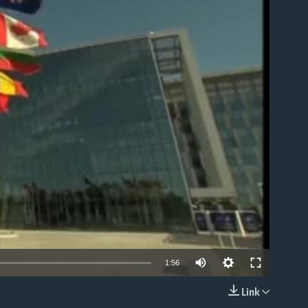
able
1:56
Link
EMBED