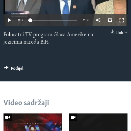
MAGAZIN
O GLASU AMERIKE
0:00
2:36
Learning English
Link
Polusatni TV program Glasa Amerike na
jezicima naroda BiH
PRATITE NAS
Podijeli
Jezici
Video sadržaji