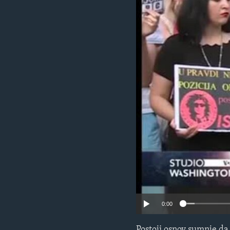
MAGAZIN
O GLASU AMERIKE
0:00
Postoji osnov sumnje da 