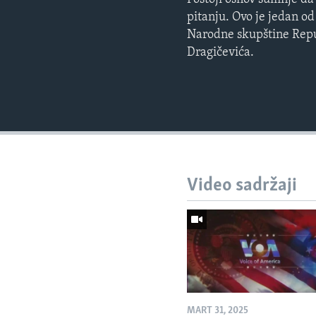
pitanju. Ovo je jedan o
Narodne skupštine Repub
Dragičevića.
Video sadržaji
MART 31, 2025