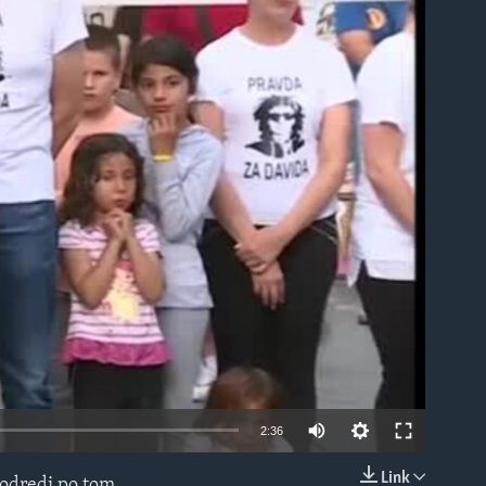
able
2:36
Link
o odredi po tom