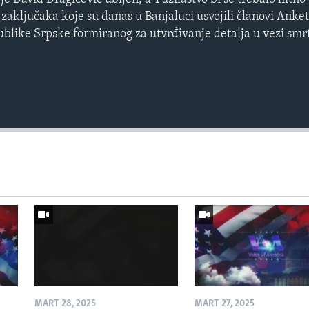
d zaključaka koje su danas u Banjaluci usvojili članovi Ank
like Srpske formiranog za utvrđivanje detalja u vezi smr
MART 28, 2025
MART 27, 2025