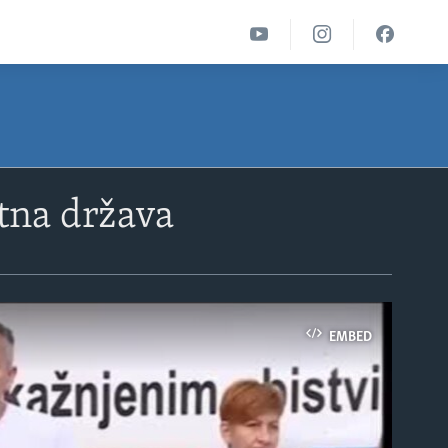
atna država
EMBED