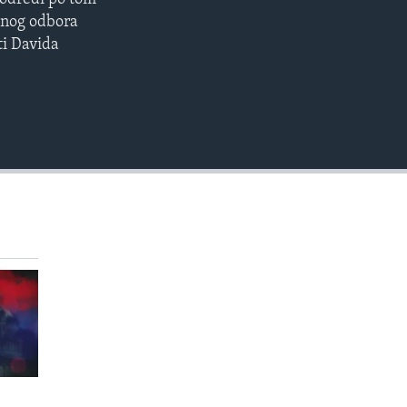
EMBED
etnog odbora
ti Davida