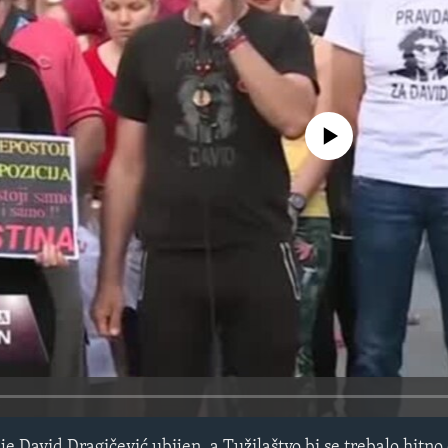
No media source currently avail
je David Dragičević ubijen, a Tužilaštvo bi se trebalo hitn