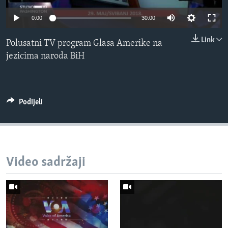
MAGAZIN
0:00
30:00
O GLASU AMERIKE
Link
Polusatni TV program Glasa Amerike na
Learning English
jezicima naroda BiH
PRATITE NAS
Podijeli
Jezici
Video sadržaji