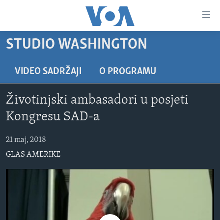
Linkovi
Pređi
na
STUDIO WASHINGTON
glavni
TV PROGRAM
sadržaj
VIDEO
Pređi
VIDEO SADRŽAJI
O PROGRAMU
na
FOTOGRAFIJE DANA
glavnu
Životinjski ambasadori u posjeti
VIJESTI
navigaciju
Kongresu SAD-a
Idi
NAUKA I TEHNOLOGIJA
SJEDINJENE AMERIČKE DRŽAVE
na
21 maj, 2018
SPECIJALNI PROJEKTI
BOSNA I HERCEGOVINA
pretragu
GLAS AMERIKE
KORUPCIJA
SVIJET
SLOBODA MEDIJA
ŽENSKA STRANA
IZBJEGLIČKA STRANA