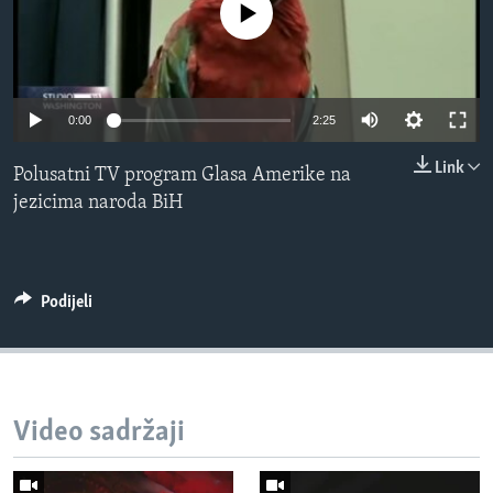
No media source currently available
MAGAZIN
O GLASU AMERIKE
Learning English
0:00
2:25
Link
Polusatni TV program Glasa Amerike na
PRATITE NAS
jezicima naroda BiH
Jezici
Podijeli
Video sadržaji