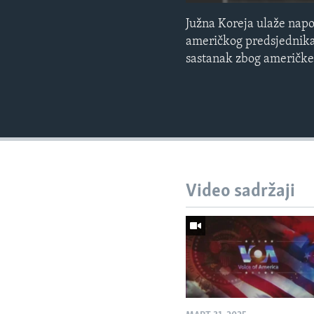
Južna Koreja ulaže napo
američkog predsjednika
sastanak zbog američke
Video sadržaji