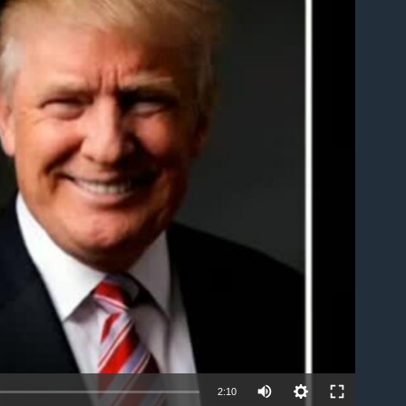
able
2:10