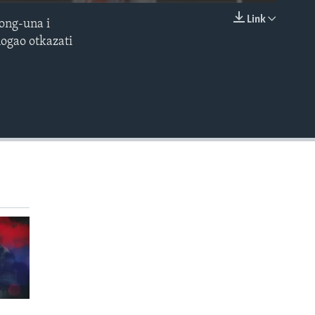
Link
Jong-una i
EMBED
ogao otkazati