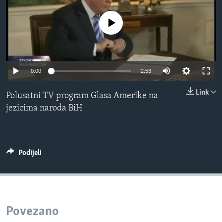
MAGAZIN
No media source currently available
O GLASU AMERIKE
Learning English
0:00
2:53
PRATITE NAS
Link
Polusatni TV program Glasa Amerike na
jezicima naroda BiH
Jezici
Podijeli
Povezano