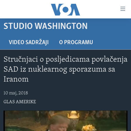
Linkovi
Pređi
na
STUDIO WASHINGTON
glavni
TV PROGRAM
sadržaj
VIDEO
Pređi
VIDEO SADRŽAJI
O PROGRAMU
na
FOTOGRAFIJE DANA
glavnu
Stručnjaci o posljedicama povlačenja
VIJESTI
navigaciju
SAD iz nuklearnog sporazuma sa
Idi
NAUKA I TEHNOLOGIJA
SJEDINJENE AMERIČKE DRŽAVE
Iranom
na
SPECIJALNI PROJEKTI
BOSNA I HERCEGOVINA
pretragu
10 maj, 2018
KORUPCIJA
SVIJET
GLAS AMERIKE
SLOBODA MEDIJA
ŽENSKA STRANA
IZBJEGLIČKA STRANA