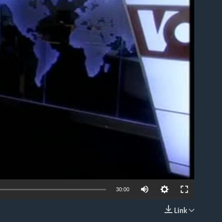
able
30:00
Link
EMBED