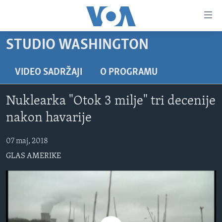
Linkovi
Pređi
na
STUDIO WASHINGTON
glavni
TV PROGRAM
sadržaj
VIDEO
Pređi
VIDEO SADRŽAJI
O PROGRAMU
na
FOTOGRAFIJE DANA
glavnu
Nuklearka "Otok 3 milje" tri decenije
VIJESTI
navigaciju
nakon havarije
Idi
NAUKA I TEHNOLOGIJA
SJEDINJENE AMERIČKE DRŽAVE
na
07 maj, 2018
SPECIJALNI PROJEKTI
BOSNA I HERCEGOVINA
pretragu
GLAS AMERIKE
KORUPCIJA
SVIJET
SLOBODA MEDIJA
ŽENSKA STRANA
IZBJEGLIČKA STRANA