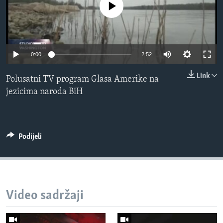
No media source currently available
MAGAZIN
O GLASU AMERIKE
Learning English
0:00
2:52
Link
Polusatni TV program Glasa Amerike na
PRATITE NAS
jezicima naroda BiH
Jezici
Podijeli
Video sadržaji