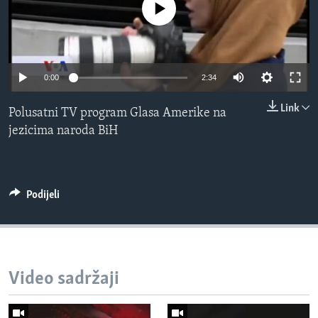
No media source currently available
MAGAZIN
O GLASU AMERIKE
Learning English
0:00
2:34
Link
Polusatni TV program Glasa Amerike na
PRATITE NAS
jezicima naroda BiH
Jezici
Podijeli
Video sadržaji