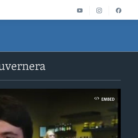
guvernera
EMBED