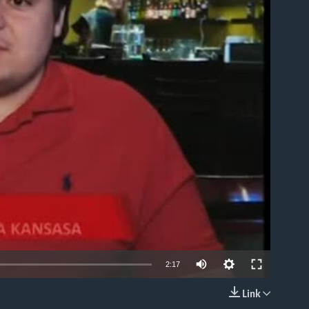
able
2:17
Link
EMBED