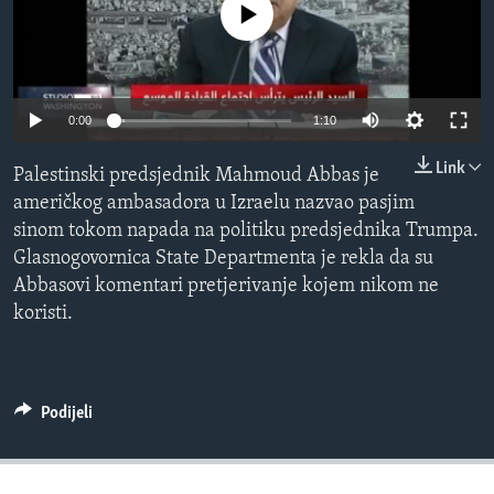
No media source currently available
MAGAZIN
O GLASU AMERIKE
Learning English
0:00
1:10
Link
Palestinski predsjednik Mahmoud Abbas je
PRATITE NAS
američkog ambasadora u Izraelu nazvao pasjim
sinom tokom napada na politiku predsjednika Trumpa.
Glasnogovornica State Departmenta je rekla da su
Jezici
Abbasovi komentari pretjerivanje kojem nikom ne
koristi.
Podijeli