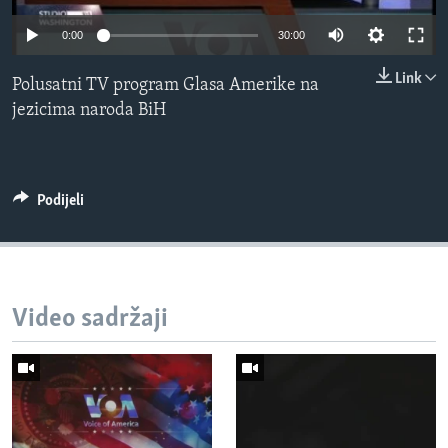
MAGAZIN
0:00
30:00
O GLASU AMERIKE
Link
Polusatni TV program Glasa Amerike na
Learning English
jezicima naroda BiH
PRATITE NAS
Podijeli
Jezici
Video sadržaji