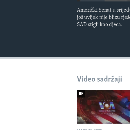
Američki Senat u srijed
još uvijek nije blizu rj
SAD stigli kao djeca.
Video sadržaji