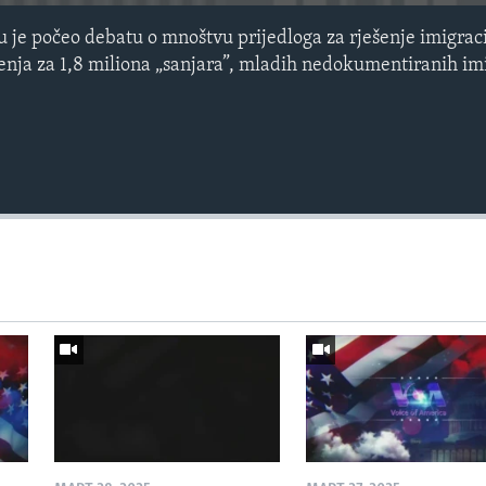
u je počeo debatu o mnoštvu prijedloga za rješenje imigraci
ešenja za 1,8 miliona „sanjara”, mladih nedokumentiranih im