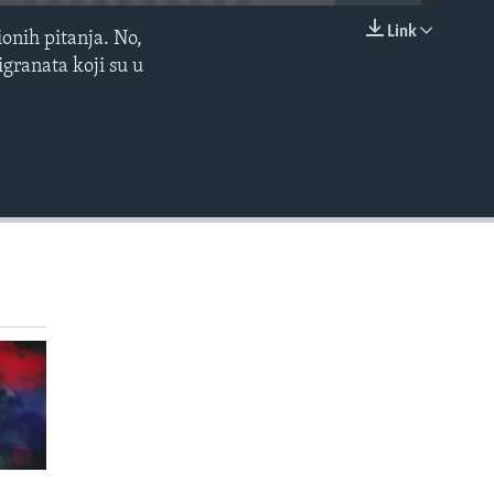
Link
onih pitanja. No,
EMBED
igranata koji su u