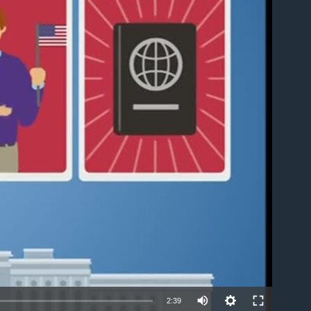
able
2:39