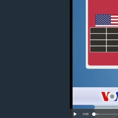
MAGAZIN
O GLASU AMERIKE
0:00