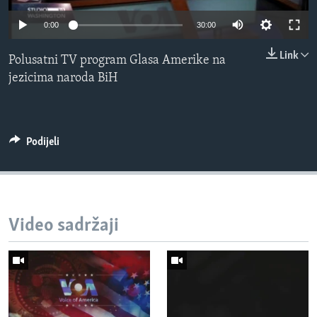
MAGAZIN
0:00
30:00
O GLASU AMERIKE
Link
Polusatni TV program Glasa Amerike na
Learning English
jezicima naroda BiH
PRATITE NAS
Podijeli
Jezici
Video sadržaji