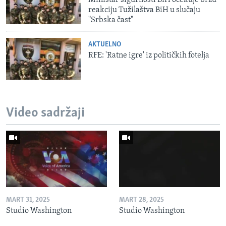
reakciju Tužilaštva BiH u slučaju
"Srbska čast"
AKTUELNO
RFE: 'Ratne igre' iz političkih fotelja
Video sadržaji
MART 31, 2025
MART 28, 2025
Studio Washington
Studio Washington