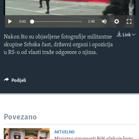
MAGAZIN
O GLASU AMERIKE
0:00
2:48
Learning English
Link
Nakon što su objavljene fotografije militantne
skupine Srbska čast, državni organi i opozicija
PRATITE NAS
u RS-u od vlasti traže odgovore o njima.
Jezici
Podijeli
Povezano
AKTUELNO
Ministar sigurnosti BiH očekuje brzu