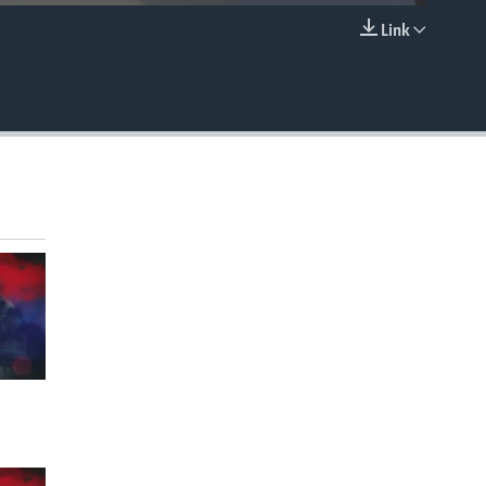
Link
EMBED