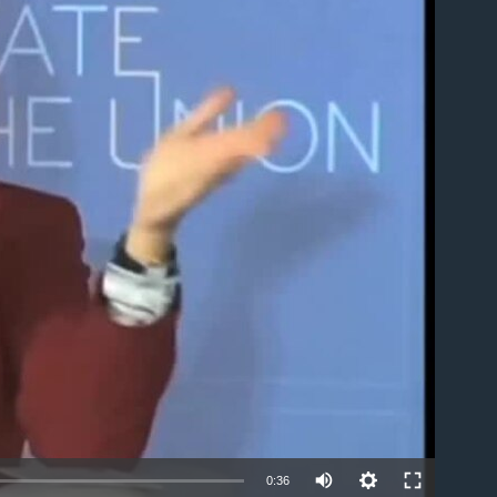
able
0:36