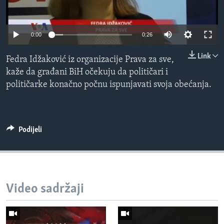
MAGAZIN
O GLASU AMERIKE
0:00
0:26
Learning English
Link
Fedra Idžaković iz organizacije Prava za sve,
kaže da građani BiH očekuju da političari i
PRATITE NAS
političarke konačno počnu ispunjavati svoja obećanja.
Jezici
Podijeli
Video sadržaji