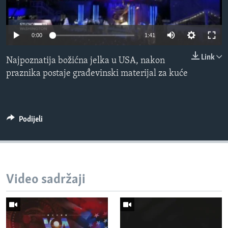
MAGAZIN
O GLASU AMERIKE
0:00
1:41
Learning English
Link
Najpoznatija božićna jelka u USA, nakon
praznika postaje građevinski materijal za kuće
PRATITE NAS
Podijeli
Jezici
Video sadržaji